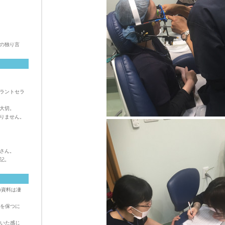
の独り言
ラントセラ
大切。
りません。
さん。
記。
ト
の資料は凄
を保つに
いた感じ