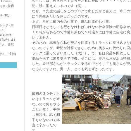
私としては、付き合って貰ったお礼に昼飯でも・・・・なんて
h House)
間に既に消えているのです（笑）。
(就職
え状
なぜ、Ｙ先生の話しをこのブログで出したかと言えば、昨日の
(肩こ
法
にＹ先生みたいな休日だったのです。
まず、早朝に町内会の仕事で、廃品回収のお仕事。
(肩
レッチ
日曜日はどうしても行かなければいけない社会保険の研修会が
チ)
１０時からあるので準備も兼ねて９時過ぎには準備に自宅に戻
銀化合物・
いけません。
て除去しまし
そのため、本来なら私が廃品を回収するトラックに乗り込まな
ソン…徒然
ないのですが、時間が計算できないために奥さんに代わりに廃
ラックに乗って貰いました（大汗）。で、私は廃品を回収した
がん 遺伝)
廃品を捨てに来る場所で待機。そこには、奥さん達が沢山待機
した。皆旦那さんがトラックに乗るのでどうしても奥さんが廃
なるんですよね。男一人、とても気まずかったです。
最初の３０分くら
いはトラックが来
ないので何もやる
ことが無く、手持
ち無沙汰。話す相
手もいないので本
当に辛かったで
す。