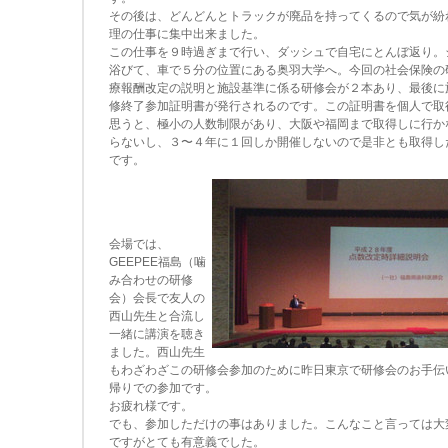
その後は、どんどんとトラックが廃品を持ってくるので気が紛
理の仕事に集中出来ました。
この仕事を９時過ぎまで行い、ダッシュで自宅にとんぼ返り。
浴びて、車で５分の位置にある奥羽大学へ。今回の社会保険の
療報酬改定の説明と施設基準に係る研修会が２本あり、最後に
修終了参加証明書が発行されるのです。この証明書を個人で取
思うと、極小の人数制限があり、大阪や福岡まで取得しに行か
らないし、３〜４年に１回しか開催しないので是非とも取得し
です。
会場では、
GEEPEE福島（噛
み合わせの研修
会）会長で友人の
西山先生と合流し
一緒に講演を聴き
ました。西山先生
もわざわざこの研修会参加のために昨日東京で研修会のお手伝
帰りでの参加です。
お疲れ様です。
でも、参加しただけの事はありました。こんなこと言っては大
ですがとても有意義でした。