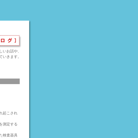
しいお話や、
ていきます。
れ起こされ
を測定する
た検査器具