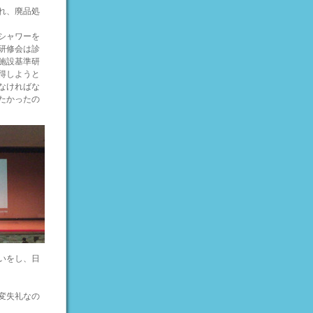
れ、廃品処
シャワーを
研修会は診
施設基準研
得しようと
なければな
たかったの
いをし、日
変失礼なの