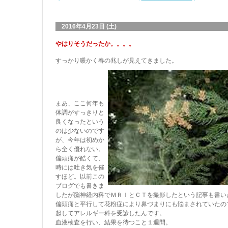
2016年4月23日 (土)
やはりそうだったか。。。。
すっかり暖かく春の兆しが見えてきました。
まあ、ここ何年も
体調がすっきりと
良くなったという
のは少ないのです
が、今年は初めか
ら全く優れない。
偏頭痛が酷くて、
時には吐き気を催
すほど。以前この
ブログでも書きま
したが脳神経内科でＭＲＩとＣＴを撮影したという記事も書い
偏頭痛と平行して花粉症により鼻づまりにも悩まされていたの
起してアレルギー科を受診したんです。
血液検査を行い、結果を待つこと１週間。