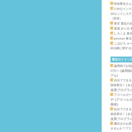
特命匿名さん
だめなインス
JHエンドシス
（実習）
美空
最近の
渡邊 めぐみ
しろくま
東
pinchan
東京
こばひろ
ホ
科治療に関する
最近のトラッ
歯周病でお悩
の方へ
(歯周病
アル)
自分でできる
病改善法！
(８
改善プログラム
アスペルガー
す!
(アスペル
善術)
自分でできる
病改善法！
(８
改善プログラム
夏向きのお部
ませんか？プラ