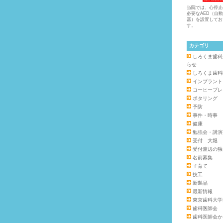
当院では、心停止
必要なAED（自
器）を設置してお
す。
カテゴリ
しろくま歯科
らせ
しろくま歯科
インプラント
コーヒーブレ
ポタリング
予防
事件・時事
健康
勉強会・講演
受付 大堀
受付渡辺の独
名前募集
子育て
技工
新製品
最新情報
東京歯科大学
歯科医師会
歯科医師会か