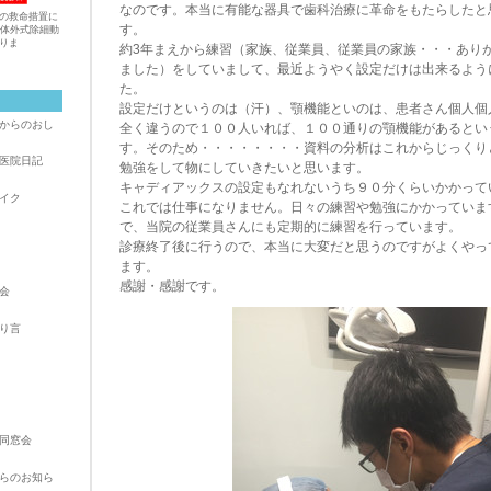
なのです。本当に有能な器具で歯科治療に革命をもたらしたと
の救命措置に
す。
動体外式除細動
りま
約3年まえから練習（家族、従業員、従業員の家族・・・あり
ました）をしていまして、最近ようやく設定だけは出来るよう
た。
設定だけというのは（汗）、顎機能といのは、患者さん個人個
からのおし
全く違うので１００人いれば、１００通りの顎機能があるとい
す。そのため・・・・・・・・資料の分析はこれからじっくり
医院日記
勉強をして物にしていきたいと思います。
キャディアックスの設定もなれないうち９０分くらいかかって
イク
これでは仕事になりません。日々の練習や勉強にかかっていま
で、当院の従業員さんにも定期的に練習を行っています。
診療終了後に行うので、本当に大変だと思うのですがよくやっ
ます。
感謝・感謝です。
会
り言
同窓会
らのお知ら