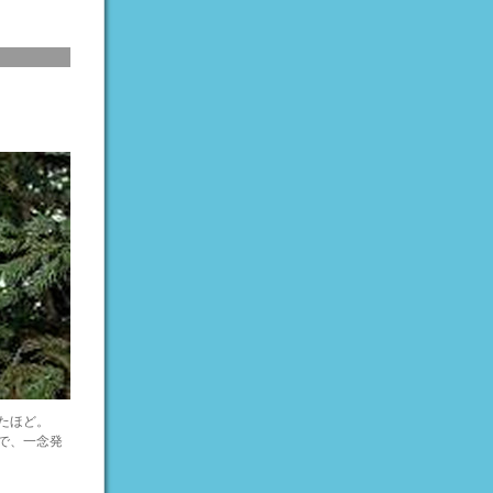
たほど。
で、一念発