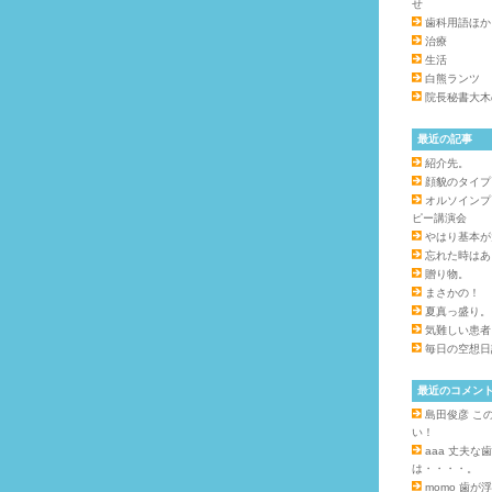
せ
歯科用語ほか
治療
生活
白熊ランツ
院長秘書大木
最近の記事
紹介先。
顔貌のタイプ
オルソインプ
ピー講演会
やはり基本が
忘れた時はあ
贈り物。
まさかの！
夏真っ盛り。
気難しい患者
毎日の空想日
最近のコメン
島田俊彦
こ
い！
aaa
丈夫な歯
は・・・・。
momo
歯が浮