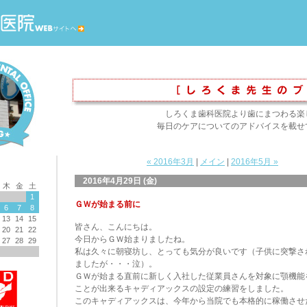
しろくま歯科医院より歯にまつわる楽
毎日のケアについてのアドバイスを載せ
« 2016年3月
|
メイン
|
2016年5月 »
2016年4月29日 (金)
木
金
土
1
ＧＷが始まる前に
6
7
8
13
14
15
皆さん、こんにちは。
20
21
22
今日からＧＷ始まりましたね。
27
28
29
私は久々に朝寝坊し、とっても気分が良いです（子供に突撃さ
ましたが・・・泣）。
ＧＷが始まる直前に新しく入社した従業員さんを対象に顎機能
ことが出来るキャディアックスの設定の練習をしました。
このキャディアックスは、今年から当院でも本格的に稼働させ