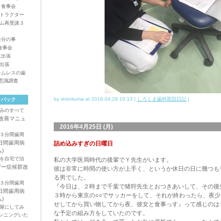
食事会
トラクター
テム再受講３
自分の事
食事会
京出張
出張
ームレスの歯
意識調査
by shirokuma at
2016.04.29 10:13
|
しろくま歯科医院日記
|
クバック
みのすべて
改善マニュ
2016年4月25日 (月)
３分間歯周
日間歯周病
詰め込みすぎの日曜日
)
を自宅で治
私の大学医局時代の後輩でＹ先生がいます。
ガー症候群改
彼は非常に時間の使い方が上手く、というか休日の日に幾つも
る男でした。
３分間歯周
『今日は、２時まで千葉で猪狩先生とおつきあいして、その後
日間歯周病
３時から東京の○○でサッカーをして、それが終わったら、夜少
)
せしてから買い物してから夜、彼女と食事っす』って感じのは
屋にしてみ
な予定の組み方をしていたのです。
ンニングいた