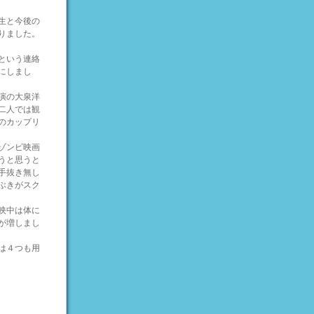
生と今後の
りました。
という連絡
にしまし
演の大泉洋
二人では観
のカップリ
ゾンビ映画
うと思うと
手抜き無し
ぶきがスク
映中は体に
が増しまし
は４つも用