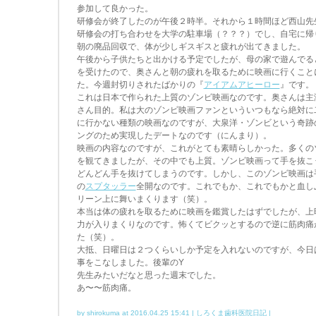
参加して良かった。
研修会が終了したのが午後２時半。それから１時間ほど西山先
研修会の打ち合わせを大学の駐車場（？？？）でし、自宅に帰
朝の廃品回収で、体が少しギスギスと疲れが出てきました。
午後から子供たちと出かける予定でしたが、母の家で遊んでる
を受けたので、奥さんと朝の疲れを取るために映画に行くこと
た。今週封切りされたばかりの『
アイアムアヒーロー
』です。
これは日本で作られた上質のゾンビ映画なのです。奥さんは主
さん目的。私は大のゾンビ映画ファンといういつもなら絶対に
に行かない種類の映画なのですが、大泉洋・ゾンビという奇跡
ングのため実現したデートなのです（にんまり）。
映画の内容なのですが、これがとても素晴らしかった。多くの
を観てきましたが、その中でも上質。ゾンビ映画って手を抜こ
どんどん手を抜けてしまうのです。しかし、このゾンビ映画は
の
スプタッラー
全開なのです。これでもか、これでもかと血し
リーン上に舞いまくります（笑）。
本当は体の疲れを取るために映画を鑑賞したはずでしたが、上
力が入りまくりなのです。怖くてビクッとするので逆に筋肉痛
た（笑）。
大抵、日曜日は２つくらいしか予定を入れないのですが、今日
事をこなしました。後輩のY
先生みたいだなと思った週末でした。
あ〜〜筋肉痛。
by shirokuma at
2016.04.25 15:41
|
しろくま歯科医院日記
|