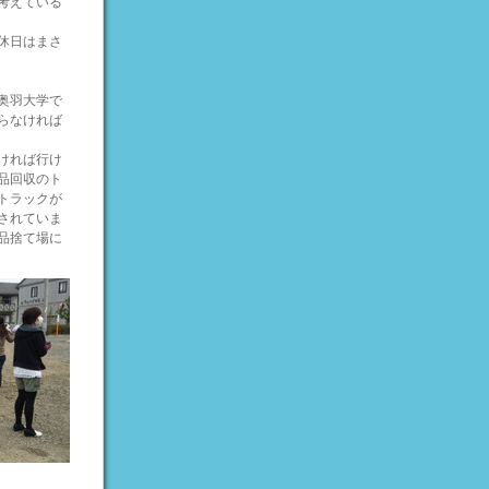
考えている
休日はまさ
奥羽大学で
らなければ
ければ行け
品回収のト
トラックが
されていま
品捨て場に